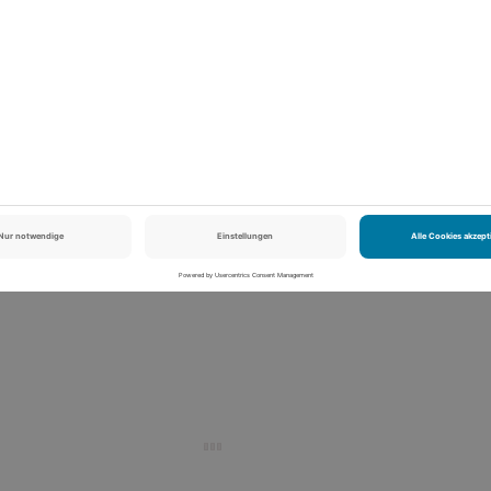
tige Wanderwege in NRW
kender Felsformationen und üppiger Waldbestände. Beim Wandern in
t du richtig durchatmen und dir eine Auszeit in der Natur nehmen. In
itrag haben wir unsere top acht Wanderwege in
mmengefasst. Auf welchem Weg...
Jetzt weiterlesen