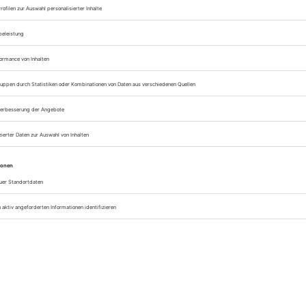
im Erzgebirge
rwege im Erzgebirge, das sind über 5.000 Kilometer durch pure
 und wilde Flusstäler. Willst du im Erzgebirge wandern, entscheidest
ür eine der schönsten Wanderregionen Deutschlands. Genieße vom
unkt,...
Jetzt weiterlesen