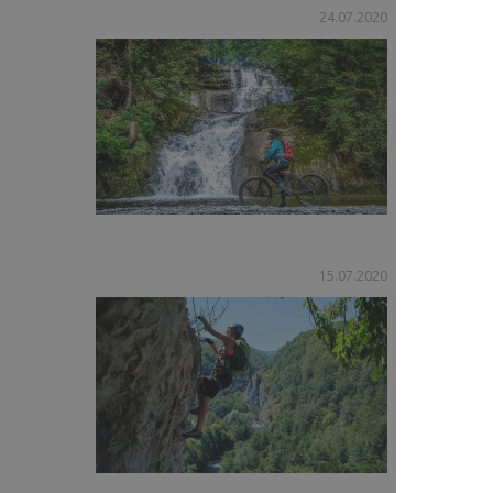
Spektakul
24.07.2020
Deutschlan
viele Seen
deutsche 
Bayern...
J
Kletterst
15.07.2020
Du hast g
Skills unt
du unzähl
Kletterstei