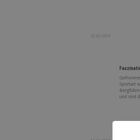
22.02.2024
Faszinati
Gefrorenes
Sportart w
Bergführer
und sind de