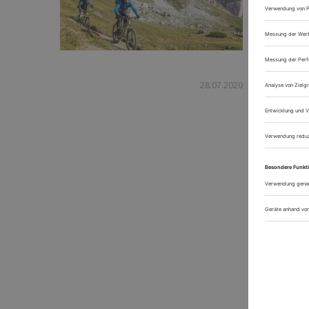
28.07.2020
Wandern 
Die Wande
Landschaft
du dich f
höchsten P