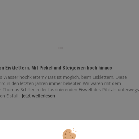
on Eisklettern: Mit Pickel und Steigeisen hoch hinaus
 Wasser hochklettern? Das ist möglich, beim Eisklettern. Diese
ird in den letzten Jahren immer beliebter. Wir waren mit dem
 Thomas Schiller in der faszinierenden Eiswelt des Pitztals unterwegs
n Eisfall...
Jetzt weiterlesen