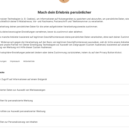
ivitäten: 11 geniale Outdoor-Ideen
bwechslung beim Wintersport? In der kalten Jahreszeit gibt es viele
vitäten zu entdecken! Wir stellen dir hier die 11 besten
ktivitäten im Winter vor. Rein in die Thermo-Unterhose, Handschuhe a
u den...
Jetzt weiterlesen
rquerung mit dem Fahrrad
ag tausende Höhenmeter bezwingen. Das einzigartige Panorama der
ießen. Eine Alpenüberquerung mit dem Fahrrad ist die ultimative
und belohnt mit einem unvergleichlichen Freiheitsgefühl. Hier zeigen
.
Jetzt weiterlesen