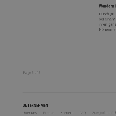
Wandern 
Durch grü
bei einem
ihren gan
Höhenmete
Page 3 of 3
UNTERNEHMEN
Über uns
Presse
Karriere
FAQ
Zum Jochen Sc