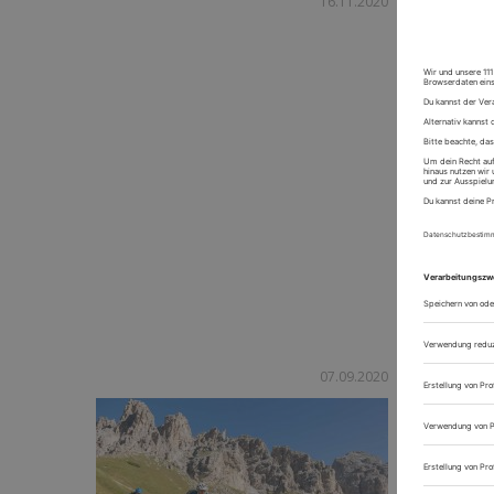
16.11.2020
Winterakt
Lust auf A
Winterakti
Freizeita
und raus z
Alpenübe
07.09.2020
Tag für T
Alpen gen
Challenge 
wir dir die..