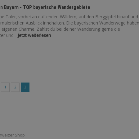
in Bayern - TOP bayerische Wandergebiete
ne Täler, vorbei an duftenden Wäldern, auf den Berggipfel hinauf und
 malerischen Ausblick innehalten. Die bayerischen Wanderwege habe
z eigenen Charme. Zählst du bei deiner Wanderung gerne die
r und...
Jetzt weiterlesen
1
2
3
hweizer Shop