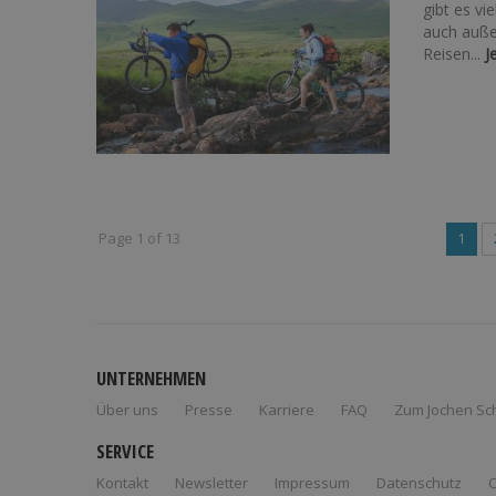
gibt es vi
auch auße
Reisen...
J
Page 1 of 13
1
UNTERNEHMEN
Über uns
Presse
Karriere
FAQ
Zum Jochen Sc
SERVICE
Kontakt
Newsletter
Impressum
Datenschutz
C