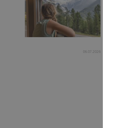
Kontinente
Haustür. O
06.07.2026
Abenteuer
Du suchst 
in der Lu
Erlebnisse
wieder...
J