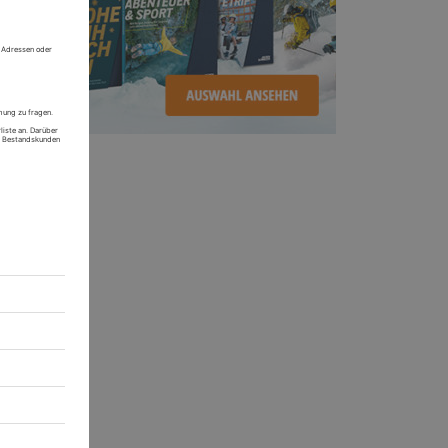
n
t
er