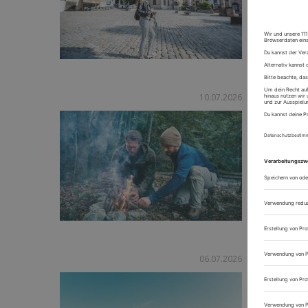
Inside Ab
10.07.2026
Kein Stro
Beim Survi
Teilnehme
Trinkwass
erkennen u
Bucket Li
06.07.2026
Gemeinsam
bereicher
geraten, 