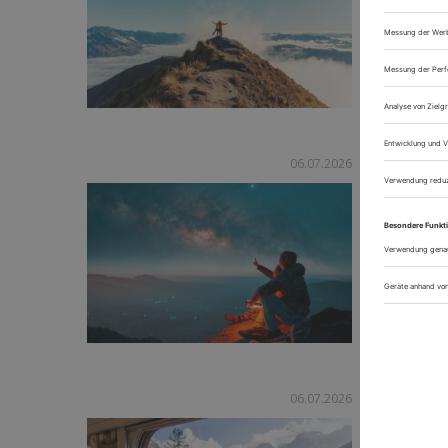
mehr Mens
50 Dinge,
06.07.2026
Das Leben
Momenten,
Grenzen, a
Träume, w
Bucket Li
06.07.2026
Deutschla
Erlebniss