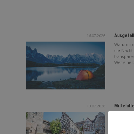
Ausgefall
16.07.2026
Warum imm
die Nacht
transpare
Wer eine b
Mittelalt
13.07.2026
Faszinatio
Danzig od
mittelalte
von...
Jetz