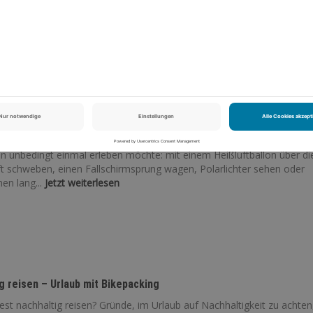
st: 250 Ideen für Erlebnisse, Abenteuer und unglaubliche Moment
 kennen wir doch alle oder? Es gibt einfach Dinge, die man
n unbedingt einmal erleben möchte: mit einem Heißluftballon über di
t schweben, einen Fallschirmsprung wagen, Polarlichter sehen oder
en lang...
Jetzt weiterlesen
g reisen – Urlaub mit Bikepacking
st nachhaltig reisen? Gründe, im Urlaub auf Nachhaltigkeit zu achten