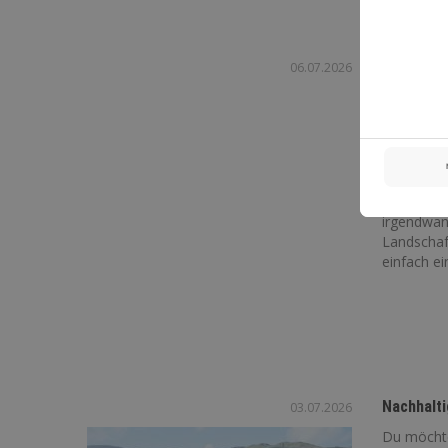
06.07.2026
Bucket Li
Das Gefühl
irgendwan
Landschaf
einfach ein
Nachhalti
03.07.2026
Du möchte