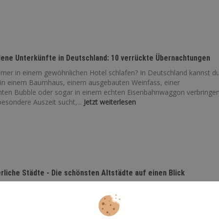
ene Unterkünfte in Deutschland: 10 verrückte Übernachtungen
er in einem gewöhnlichen Hotel schlafen? In Deutschland kannst d
 in einem Baumhaus, einem ausgebauten Weinfass, einer
nten Bubble oder sogar in einem echten Eisenbahnwaggon verbringen
esondere Auszeit sucht,...
Jetzt weiterlesen
erliche Städte - Die schönsten Altstädte auf einen Blick
n Altstadt - Durch ihren historischen Stadtkern sind Orte wie Lünebur
er Wismar Anziehungspunkte für Besucher aus ganz Europa. Die
rlichen Städte erzählen von einer reichen und lebhaften Vergangenheit
t weiterlesen