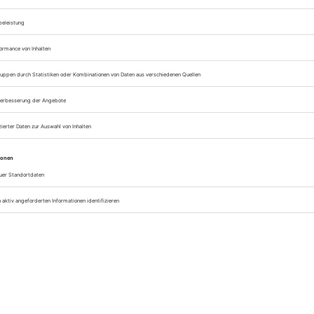
chen...
Jetzt weiterlesen
 die man einmal im Leben gemacht haben sollte
 besteht nicht aus den Tagen, die vergehen, sondern aus den
 an die wir uns erinnern. Manche Erlebnisse bringen uns an unsere
ndere eröffnen neue Perspektiven. Einige erfüllen lang gehegte
ährend andere...
Jetzt weiterlesen
st Deutschland: 100 außergewöhnliche Erlebnisse
nd steckt voller Abenteuer, Naturwunder und außergewöhnlicher
e. Für viele stehen die großen Bucket-List-Momente auf fernen