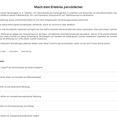
enteuer Vol. 6: Survival-Training: Kein Messer. Kein Feuerzeug.
m. Kein Problem?
val Training von Jochen Schweizer in Irschenberg lernen
nde, wie sie draußen in der Natur zurechtkommen: Feuer machen,
er finden und aufbereiten, einen Unterschlupf bauen, essbare Pflanze
nd ruhig bleiben,...
Jetzt weiterlesen
st für Paare: 75 außergewöhnliche Ideen
e Erlebnisse gehören zu den schönsten Dingen, die eine Beziehung
n können. Während materielle Geschenke irgendwann in Vergessenhei
bleiben Erinnerungen oft ein Leben lang. Genau deshalb erstellen imm