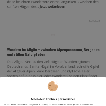
diese beliebten Wanderorte einmal angucken. Zwischen den
sanften Hügeln des...
Jetzt weiterlesen
15.05.2026
Wandern im Allgäu – zwischen Alpenpanorama, Bergseen
und stillen Naturpfaden
Das Allgäu zählt zu den vielseitigsten Wanderregionen
Deutschlands. Sanfte Hügel im Voralpenland, schroffe Gipfel
der Allgäuer Alpen, klare Bergseen und idyllische Täler
sorgen dafür, dass hier jeder Wanderstil seinen Platz findet.
Ob...
Jetzt weiterlesen
15.05.2026