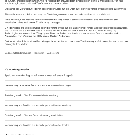
Wandern im Ahrtal – zwischen steilen Weinbergen und
wildromantischen Tälern
Das Ahrtal gehört zu den faszinierendsten Wanderregionen
in Rheinland-Pfalz. Nur wenige Kilometer südlich von Bonn
zieht sich die Ahr durch eine Landschaft aus schroffen
Felsen, sonnenverwöhnten Weinbergen und idyllischen
Winzerorten. Wer hier...
Jetzt weiterlesen
15.05.2026
Wandern am Chiemsee – Ein bayerisches Naturerlebnis
zwischen Seeufer und Alpenblick
Wer an Bayern denkt, dem schießen meist Bilder von