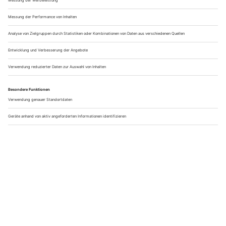
grasgrünen Almwiesen, imposanten Gipfeln und klaren Seen
in den Kopf. Der Chiemsee, liebevoll auch „das Bayerische
Meer“ genannt, verbindet all diese Elemente auf ganz
besondere Weise....
Jetzt weiterlesen
15.05.2026
Zwischen Felsenmeer und Elbtal: Wandern in der
Sächsischen Schweiz
Die Sächsische Schweiz gehört zu den vielfältigsten
Wanderregionen Deutschlands – und das nicht nur wegen
ihrer spektakulären Felslandschaften. Im Herzen des
Elbsandsteingebirges, südlich von Dresden, eröffnen sich auf
rund 1 200...
Jetzt weiterlesen