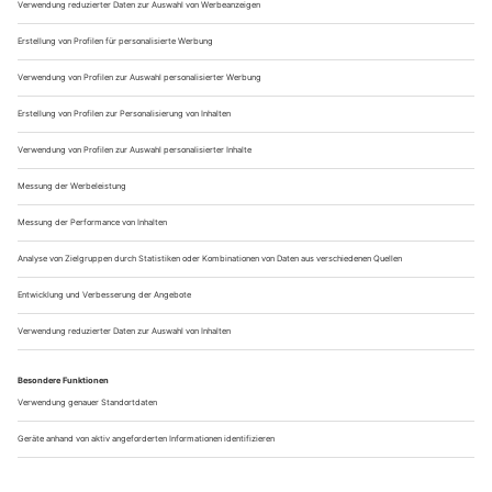
Alpenüberquerung Routen – welche gibt es
noch?
Neben der E5 Alpenüberquerung gibt es natürlich noch
andere Weitwanderwege, die von abenteuerlustigen zu Fuß
oder auch mit dem Rad bezwungen werden können. Wir
stellen dir kurz
3 weitere Favoriten
vor:
Traumpfad – München nach Venedig:
Von einem Marktplatz zum nächsten. Bei dieser Tour
startest du am Münchener Marienplatz und wanderst
in 28 Etappen bis hin zum Markusplatz in Venedig. Über
die atemberaubenden Tuxer Alpen und
eindrucksvollen
Felsformationen der Dolomiten
hält die Wanderung,
was sie verspricht. Dir wird der Atem beim Anblick der
majestätischen Landschaft stocken.
Durch die Nationalparks – Salzburg nach Triest: