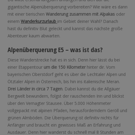
gigantische Alpenüberquerung vorbereiten? Wie wäre es dann
mit einer tierischen
Wanderung zusammen mit Alpakas
oder
einem
Wanderkurzurlaub
im Gebiet deiner Wahl? Danach
hast du definitiv Blut geleckt und kannst das nächste große
Abenteuer kaum abwarten.
Alpenüberquerung E5 – was ist das?
Diese Wanderstrecke hat es in sich. Denn hier lässt du bei
einer Etappentour
um die 150 Kilometer
hinter dir. Vom
bayerischen Oberstdorf geht es über die Lechtaler Alpen und
Ötztaler Alpen in Österreich, bis hin ins italienische Meran.
Drei Länder in circa 7 Tagen
. Dabei kannst du die Allgäuer
Bergwelt bewundern, folgst der rauschenden Inn und blickst
über den Vernagter Stausee. Über 5.000 Höhenmeter
vollgepackt mit alpinen Pfaden, herausforderndem Geröll und
grünen Almböden. Die Überquerung ist definitiv nichts für
Anfänger und braucht ein gewisses Maß an Erfahrung und
Ausdauer. Denn hier wanderst du schnell mal 8 Stunden am