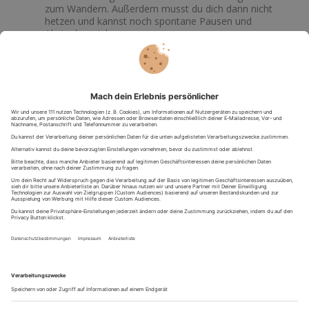
zum Wandern. Außerdem musst du dich dann nicht
hetzen und kannst noch spontane Pausen und
Abstecher einlegen.
Ausruhen und Stärken
: Damit du die Weitwanderung
auch gut überstehst solltest du deinem Körper auch
etwas Ruhe gönnen. Achte auf genug Schlaf und
ausreichend Essen und Trinken. Vor allem genug
Wasser sollte auf jeder Wanderung dabei sein.
Kreislauf ankurbeln
: Eine Wanderung kann schon echt
anstrengend werden. Daher solltest du auch
gewappnet sein, wenn dein Kreislauf mal ein bisschen
schwächer wird. Traubenzucker oder Müsliriegel eignen
sich perfekt, um dich wieder in Schwung zu bringen.
Zwiebellook:
Da sich das Wetter bei der Wanderung
immer schlagartig ändern kann, solltest du optimal
gekleidet sein. Mit mehreren Lagen bist du bestens für
jede Situation angezogen. Bei kalten Temperaturen
hält dich eine Jacke warm. Wenn es heiß wird, einfach
Jacke ausziehen.
Wetterbericht checken:
Schaue kurz vorher immer, wie
das Wetter wird. Bei Regen oder Gewitter zu wandern
macht nicht nur keinen Spaß, sondern ist auch
gefährlich. Sei vorbereitet und bewusst, was dich bei
deiner Wanderung erwartet.