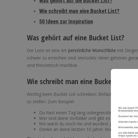
Was gehört auf die Bucket List?
Wie schreibt man eine Bucket List?
50 Ideen zur Inspiration
Was gehört auf eine Bucket List?
Die Liste ist eine Art
persönliche Wunschliste
mit Dingen
schwer zu erreichen sind. Verrückte Ideen gehören gena
sind theoretisch machbar.
Wie schreibt man eine Bucket List?
Wichtig beim Bucket List schreiben: Einfach mal anfange
zu stellen. Zum Beispiel:
Du hast einen Tag lang unbegrenztes Budget: Wi
Wer sind deine Vorbilder und gibt es etwas in i
Wo warst du noch nie und würdest gerne mal hin
Denke an deine letzten 10 Jahre: Was waren deine