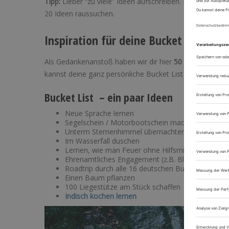
Tipp:
Lieber “zu viele” Ideen aufschreiben. Du kannst s
20 Ideen raussuchen.
Inspiration für deine Bucket List
Als Gedankenanstoß haben wir dir hier
50 kleinere und 
kannst deine ganz persönliche Bucket List erstellen.
Bucket List – ein paar Ideen
Neue Sprache lernen
Segelschein / Motorbootschein machen
Unterm Sternenhimmel übernachten (hier findest
Im Wasserfall duschen
Lernen, wie man Feuer ohne Hilfsmittel macht
Ehrenamtliches Engagement (z.B. Blut spenden o
Roadtrip durch alle 16 deutschen Bundesländer
Einen Baum pflanzen
100 Liegestütze am Stück schaffen
Indisch kochen lernen