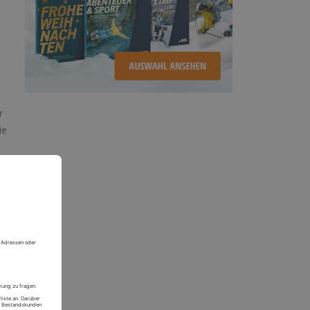
r
ie
n