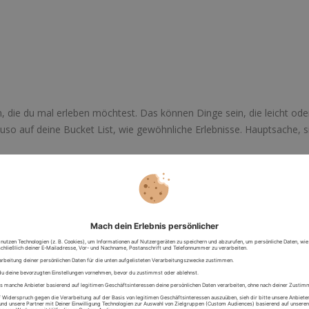
, die du mal erleben möchtest. Das können Dinge sein, die leicht ode
uso auf deine Bucket List, wie gewöhnliche Erlebnisse. Hauptsache, s
n. Es gibt
keinen Anspruch auf Vollständigkeit
. Oft hilft es, sich Frage
e würde dieser Tag aussehen?
hrem Lebenslauf, das du auch gerne ausprobieren/können würdest?
?
 10 eindrucksvollsten Erlebnisse?