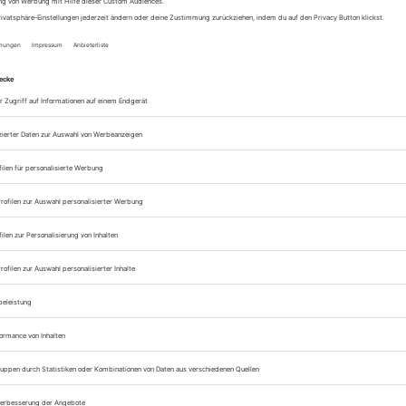
päter immer noch Punkte von deiner Bucket List streichen oder die To
größere Ideen
aufgelistet. So bringst du deine Fantasie ins Rollen und
 du
Tipps zum Wild Campen
)
der eine Patenschaft übernehmen)