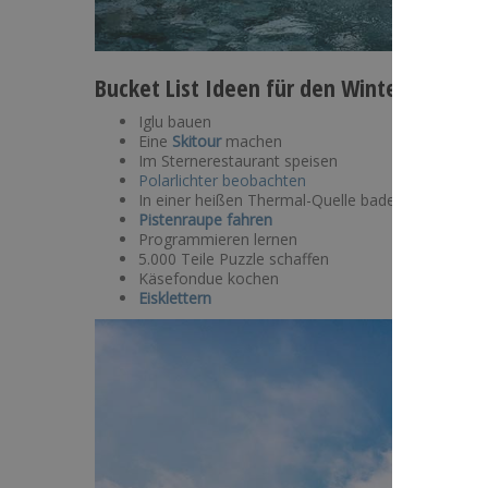
Bucket List Ideen für den Winter
Iglu bauen
Eine
Skitour
machen
Im Sternerestaurant speisen
Polarlichter beobachten
In einer heißen Thermal-Quelle baden
Pistenraupe fahren
Programmieren lernen
5.000 Teile Puzzle schaffen
Käsefondue kochen
Eisklettern