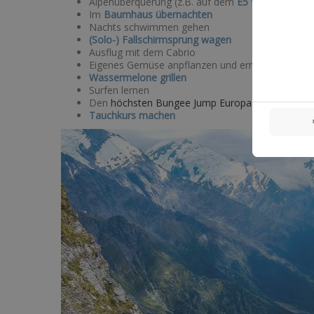
Alpenüberquerung (z.B. auf dem
E5 Wanderweg
)
Im
Baumhaus übernachten
Nachts schwimmen gehen
(Solo-) Fallschirmsprung wagen
Ausflug mit dem Cabrio
Eigenes Gemüse anpflanzen und ernten
Wassermelone grillen
Surfen lernen
Den
höchsten Bungee Jump Europas
springen (22
Tauchkurs machen