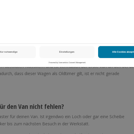
einen Vorstellungen umzubauen. Hier ein paar Inspirationen.
ist vielleicht der
VW Westfalia
eine gute Wahl für dich.
nter den Campern. Seine Geräumigkeit bieten hohen Komfort und wen
ten Werkstatt erledigt werden.
oles Äußeres bekannt.
n absoluten Klassikern und ist vermutlich der erste Van an den bei de
rch, dass dieser Wagen als Oldtimer gilt, ist er nicht gerade
für den Van nicht fehlen?
laster für deinen Van. Ist irgendwo ein Loch oder gar eine Scheibe
ker bis zum nächsten Besuch in der Werkstatt.