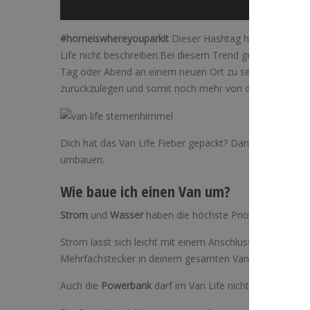
#homeiswhereyouparkit
Dieser Hashtag heißt übersetzt
Life nicht beschreiben.Bei diesem Trend geht es wie 
Tag oder Abend an einem neuen Ort zu sein. Jedoch deutl
zurückzulegen und somit noch mehr von der Welt zu se
Dich hat das Van Life Fieber gepackt? Dann kannst du 
umbauen.
Wie baue ich einen Van um?
Strom
und
Wasser
haben die höchste Priorität bei dei
Strom lässt sich leicht mit einem Anschlussstecker au
Mehrfachstecker in deinem gesamten Van verteilen.
Auch die
Powerbank
darf im Van Life nicht fehlen, so 