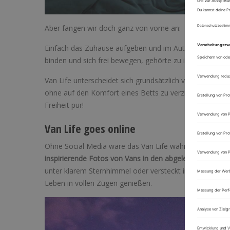
Aber fangen wir doch ganz von vorne an:
Einfach das Zuhause aufgeben und im Auto wohnen. D
binden und sich frei bewegen, gehörte zu ihrem Motto. 
Van Life unterscheidet sich grundsätzlich vom normale
ohne auf den Komfort eines Betts zu verzichten oder ein
Freiheit pur!
Van Life goes online
Ohne Social Media wäre das Van Life wahrscheinlich nic
inspirierende Fotos von Vans in den abgelegensten Gebi
unter klarem Sternhimmel oder versteckt im Dickicht d
Leben in vollen Zügen genießen.