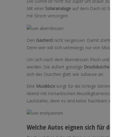
Die Sonne ist nicht nur super um braun zu werden, wä
Mit einer
Solaranalage
auf dem Dach ist für extra Strom
mit Strom versorgen.
Den
Gasherd
nicht vergessen. Damit steht dem leckere
Denn wer will sich unterwegs nur von Müsli ernähren.
Um sich nach dem Abendessen frisch und sauber ins Be
werden. Die äußert günstige
Druckdusche
bekommst du g
sich das Duschen glatt wie zuhause an.
Eine
Musikbox
sorgt für die richtige Stimmung im Van L
Abend mit romantischen Akustikgitarrensounds ausklinge
Lautstärke, denn es sind keine Nachbarn anwesend, die
Welche Autos eignen sich für den Umbau