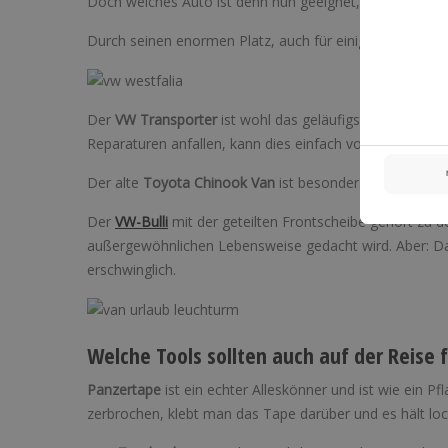
Doch welches Auto ist denn nun geeignet, um es nach d
Durch seinen enormen Platz, auch für einige Surfbretter, 
Der
VW Transporter
ist wohl das geläufigste Modell u
Reparaturen anfallen, kann dies einfach von jeder nächs
Der alte
Toyota Chinook Van
ist besonders für sein co
Der
VW-Bulli
mit der geteilten Frontscheibe gehört zu de
außergewöhnlichen Lebensweise gedacht wird. Aber: Dadu
erschwinglich.
Welche Tools sollten auch auf der Reise 
Panzertape
ist ein echter Alleskönner und ist wie ein Pf
zerbrochen, klebt man das Tape darüber und es hält loc