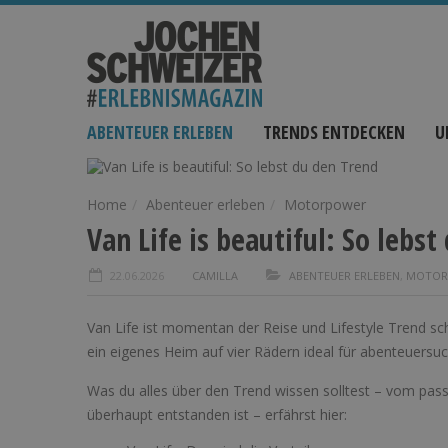
ABENTEUER ERLEBEN
TRENDS ENTDECKEN
U
Home
Abenteuer erleben
Motorpower
Van Life is beautiful: So lebs
22.06.2026
CAMILLA
ABENTEUER ERLEBEN
,
MOTOR
Van Life ist momentan der Reise und Lifestyle Trend sch
ein eigenes Heim auf vier Rädern ideal für abenteuersu
Was du alles über den Trend wissen solltest – vom pass
überhaupt entstanden ist – erfährst hier: