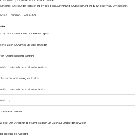
as stammt wohl noch aus der
Hippiezeit
. Sich an nichts und niemande
Genauso wie freie Liebe, weite Klamotten und der VW-Bulli.
n Camping. Du kannst unabhängig an den tollsten Orten übernachten
 Zelt aufbauen zu müssen. Im Van Life parkst du einfach und fertig.
ht so bekannt. Unter dem #vanlife finden sich inzwischen unzählige
eten dieser Erde
. So kannst du Bilder von einem Camper in der Wüst
es Waldes an einem See sehen. Dort können die Besitzer ungestört d