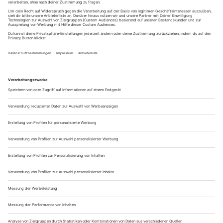
Kalte Küche im Camping Urlaub
Wraps
: In deinen Wrap kannst du alles wickeln, was du
gerade da hast. Unser Vorschlag wäre eine
Avocado
Thunfisch-Mayonnaise
mit Mais und Tomaten. Schneide
dafür alles klein und vermenge es mit etwas Salz und Pfeffer.
Wer mag, kann noch Essiggurken, Peperoni oder Oliven dazu
mischen.
Tipp
: Thunfisch aus der Dose hält ewig und kann super im
Camper und im Zelt gelagert werden. Selbst ein paar Tage
Hitze übersteht er problemlos.