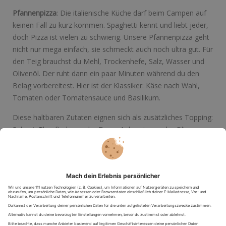
Pfannenpizza
: Die italienische Küche darf beim Campen auf
keinen Fall zu kurz kommen. Spaghetti kennt und liebt jeder,
doch Pizza ist vielen zu schwierig. Unsere Pfannenpizza geht
nicht nur mega einfach, sie schmeckt auch noch ultra gut. Für
den Teig brauchst du Mehl, Trockenhefe, Salz, Wasser und
Olivenöl. Der ruht dann ein paar Minuten während du den
Belag vorbereitest. Hier ist der Klassiker: Käse nach Wahl,
Tomaten oder Tomatensauce und Basilikum.
Diese haltbaren Zutaten eignen sich als zusätzliches Topping:
Salami, Thunfisch aus der Dose, Auberginen oder Oliven aus
dem Glas.