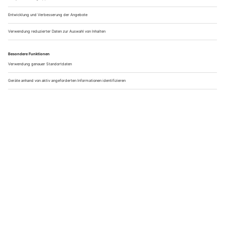
Sandwich
: Ein leckeres belegtes Brot geht immer. Morgens,
mittags, abends. Wir belegen unser Sandwich am liebsten mit
Käse, Speck, Zwiebeln, Rosmarin und Radieschen. Darauf ein
bisschen Senf, Salz, Pfeffer und das perfekte Mahl ist
bereitet. Wenn du es lieber warm magst, kannst du dein Brot
auch kurz in etwas Olivenöl anbraten. Das macht dein
Sandwich knusprig und warm. Ein ganz neues
Geschmackerlebnis mit einem der
einfachsten Camping