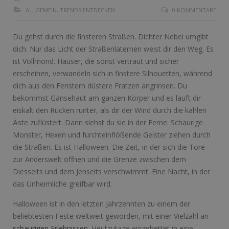
ALLGEMEIN
,
TRENDS ENTDECKEN
0 KOMMENTARE
Du gehst durch die finsteren Straßen. Dichter Nebel umgibt
dich. Nur das Licht der Straßenlaternen weist dir den Weg. Es
ist Vollmond. Häuser, die sonst vertraut und sicher
erscheinen, verwandeln sich in finstere Silhouetten, während
dich aus den Fenstern düstere Fratzen angrinsen. Du
bekommst Gänsehaut am ganzen Körper und es läuft dir
eiskalt den Rücken runter, als dir der Wind durch die kahlen
Äste zuflüstert. Dann siehst du sie in der Ferne. Schaurige
Monster, Hexen und furchteinflößende Geister ziehen durch
die Straßen. Es ist Halloween. Die Zeit, in der sich die Tore
zur Anderswelt öffnen und die Grenze zwischen dem
Diesseits und dem Jenseits verschwimmt. Eine Nacht, in der
das Unheimliche greifbar wird.
Halloween ist in den letzten Jahrzehnten zu einem der
beliebtesten Feste weltweit geworden, mit einer Vielzahl an
schaurigen Erlebnissen
. Heutzutage eingebettet in eine