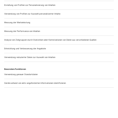
NÄCHSTER BEITRAG
Erlebe deine Lieblingsdrehorte hautnah
VORHERIGER BEITRAG
O'zapft is! - Alles, was du über das Oktoberfest wissen musst
Tim Schmidt
Schon am Ende des Artikels angekommen? Macht gar nichts!
Hier gibt's noch viel mehr zu sehen. Schau dich um, fühl dich
wie zuhause. Ich bin Tim, Redakteur dieses Magazins und
immer auf der Suche nach neuen Themen, die dich und euch
interessieren könnten. Dabei könnt ihr mir gerne helfen. Lasst
mich über die Kommentarfunktion wissen, was euch
interessiert oder bewegt. Aber auch gerne was ich für euch
testen soll, was euch stört oder ihr euch wünscht. Ich mache
das hier für euch, warum also nicht mit euch zusammen?