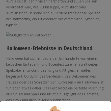
Kürbis selbst, der in vielen herzhaften und süßen Speisen
verarbeitet wird, wie Kürbissuppe, Kürbisbrot oder
Kürbiskuchen. In Irland sind außerdem traditionelle Speisen
wie
Barmbrack
, ein Früchtebrot mit versteckten Symbolen,
typisch.
Halloween-Erlebnisse in Deutschland
Halloween hat sich im Laufe der Jahrhunderte von einem
keltischen Erntedank- und Totenfest zu einem weltweiten
Spektakel entwickelt, das Jung und Alt gleichermaßen
begeistert. Ob durch das Verkleiden, das Dekorieren des
Hauses oder das Schnitzen von Kürbissen – an Halloween ist
für jeden etwas dabei. Das Fest bietet die perfekte Mischung
aus Grusel und Spaß und bleibt ein Highlight des Herbstes,
das Groß und Klein in seinen Bann zieht.
Wem das „Trick or Treating”, Kürbis schnitzen und