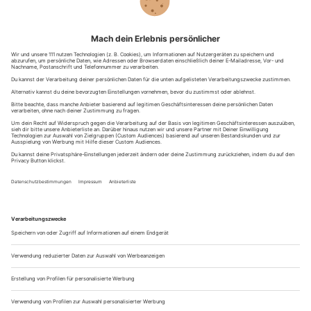
Gruselfilme schauen einfach nicht ausreicht, kann sich aber
auch bei einem
Gruseldinner
bekochen lassen, eine
schaurige
Stadtführung durch die dunklen Teile der Geschichte
Frankfurts
wagen oder sich aus einem gefährlichen
Escape
Room
befreien.
Die Möglichkeiten sind vielfältig. Brauchst du noch eine Idee,
was du an Halloween unternehmen sollst? Dann stöbere
doch mal in unseren
Angeboten
und
suche dir ein passendes
Erlebnis aus, das dir am 31. Oktober den Nervenkitzel gibt,
den du brauchst.
Wie hilfreich war dieser Beitrag?
Klicke auf die Sterne um zu bewerten!
Durchschnittliche Bewertung
/ 5. Anzahl Bewertungen: