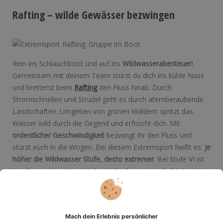
Rafting – wilde Gewässer bezwingen
Rein ins Schlauchboot und auf ins
Wildwasserabenteuer
!
Gemeinsam mit deinem Team stürzt du dich ins kühle Nass
und bretterst beim
Rafting
den Fluss hinab. Durch
Stromschnellen und Strudel geht es durch atemberaubende
Landschaften. Umgeben von grünen Wäldern spritzt das
Wasser wild durch die Gegend und erfrischt dich. Mit
ordentlicher Geschwindigkeit
bezwingt ihr den Fluss und
stürzt euch in die Wogen. Bei diesem Extremsport heißt es:
Je
höher die Wildwasser Stufe, desto extremer
. Bei Stufe VI ist
laut Deutschem Kanu Verband die Grenze der Befahrbarkeit
erreicht. Bleibt nur noch die Frage, welche Stufe du dir
zutraust…
Eisbaden – winterlicher Extremsport