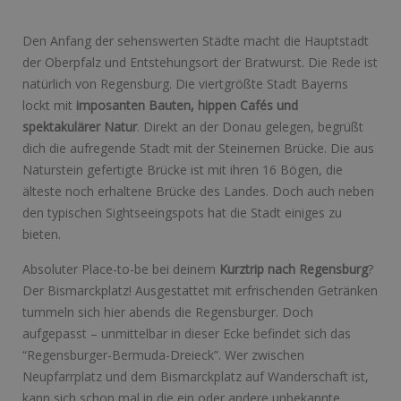
Den Anfang der sehenswerten Städte macht die Hauptstadt
der Oberpfalz und Entstehungsort der Bratwurst. Die Rede ist
natürlich von Regensburg. Die viertgrößte Stadt Bayerns
lockt mit
imposanten Bauten, hippen Cafés und
spektakulärer Natur
. Direkt an der Donau gelegen, begrüßt
dich die aufregende Stadt mit der Steinernen Brücke. Die aus
Naturstein gefertigte Brücke ist mit ihren 16 Bögen, die
älteste noch erhaltene Brücke des Landes. Doch auch neben
den typischen Sightseeingspots hat die Stadt einiges zu
bieten.
Absoluter Place-to-be bei deinem
Kurztrip nach Regensburg
?
Der Bismarckplatz! Ausgestattet mit erfrischenden Getränken
tummeln sich hier abends die Regensburger. Doch
aufgepasst – unmittelbar in dieser Ecke befindet sich das
“Regensburger-Bermuda-Dreieck”. Wer zwischen
Neupfarrplatz und dem Bismarckplatz auf Wanderschaft ist,
kann sich schon mal in die ein oder andere unbekannte