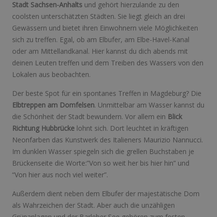
Stadt Sachsen-Anhalts
und gehört hierzulande zu den
coolsten unterschätzten Städten. Sie liegt gleich an drei
Gewässern und bietet ihren Einwohnern viele Möglichkeiten
sich zu treffen. Egal, ob am Elbufer, am Elbe-Havel-Kanal
oder am Mittellandkanal. Hier kannst du dich abends mit
deinen Leuten treffen und dem Treiben des Wassers von den
Lokalen aus beobachten.
Der beste Spot für ein spontanes Treffen in Magdeburg? Die
Elbtreppen am Domfelsen
. Unmittelbar am Wasser kannst du
die Schönheit der Stadt bewundern. Vor allem ein
Blick
Richtung Hubbrücke
lohnt sich. Dort leuchtet in kräftigen
Neonfarben das Kunstwerk des Italieners Maurizio Nannucci.
Im dunklen Wasser spiegeln sich die grellen Buchstaben je
Brückenseite die Worte:”Von so weit her bis hier hin” und
“Von hier aus noch viel weiter”.
Außerdem dient neben dem Elbufer der majestätische Dom
als Wahrzeichen der Stadt. Aber auch die unzähligen
Grünanlagen und der Barleber See gehören zum festen