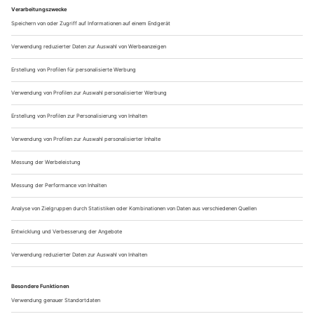
erkannt. Die einzige
City of Literatur
in Deutschland zieht
jährlich fast 12 Millionen begeisterte Abenteurer an. Dabei ist
besonders der
Blick vom Heiligenberg
auf das Schloss und
die alte Brücke eine kleine Wanderung wert. Von hier aus hast
du einen sagenhaften Blick über die Stat und die umliegende
Landschaft. An jeder Ecke der Neckarstadt wartet ein neues
kulturelles Abenteuer und geschichtsträchtige Bauten auf
dich. Bei einem
Kurztrip nach Heidelberg mit Schlossführung
kannst du dich von dieser sehenswerten Stadt in Deutschland
selbst überzeugen.
Ebenfalls sehenswert ist die Universität der Stadt. Die älteste
Hochschule des Landes strahlt dir im Rot der Backsteine
entgegen und empfängt dich mit imposanten Design. Kein
Wunder, dass es schon
insgesamt 10 Nobelpreisträger
in
diese Stadt verschlagen hat. In Heidelberg wird es so schnell
nicht langweilig. Für alle Feinschmecker unter euch,
empfehlen wir eine
kulinarische Stadtführung durch
Heidelberg
. Mit ein paar Leckerbissen zwischendurch macht