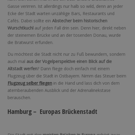
Gasse verirren. Ist allerdings nur halb so wild, denn an jeder
Ecke der Stadt warten unzählige Bars, Restaurants und
Cafés. Dabei sollte ein
Abstecher beim historischen
Wurschtkuchl
auf jeden Fall drin sein. Denn hier, direkt neben
der steinernen Brücke und an der tosenden Donau, wurde
die Bratwurst erfunden.
Du möchtest die Stadt nicht nur zu Fuß bewundern, sondern
auch mal
aus der Vogelperspektive einen Blick auf die
Altstadt werfen
? Dann fliege doch einfach mit einem
Flugzeug über die Stadt in Ostbayern. Nimm das Steuer beim
Flugzeug selber fliegen
in die Hand und lass dich von dem
atemberaubenden Ausblick und der Adrenalinekstase
berauschen.
Hamburg – Europas Brückenstadt
Die Stadt mit den
meisten Brücken in Europa
gehört zwar