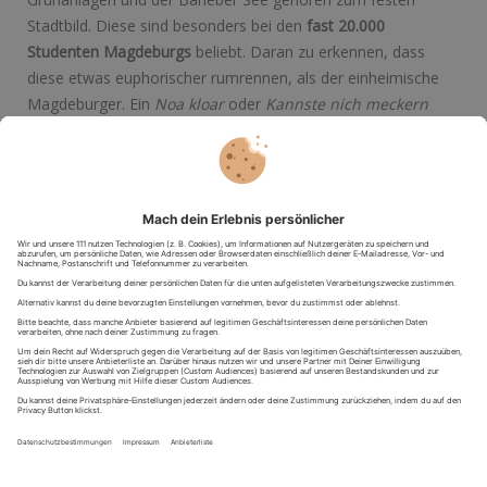
Stadtbild. Diese sind besonders bei den
fast 20.000
Studenten Magdeburgs
beliebt. Daran zu erkennen, dass
diese etwas euphorischer rumrennen, als der einheimische
Magdeburger. Ein
Noa kloar
oder
Kannste nich meckern
sind hier das Äquivalent für besonders positiv gemeinte
Gefühlsausbrüche.
Die perfekte Art die Stadt zu erkunden? Mit dem
Geländewagen! Beim
Geländewagen fahren
kannst du
die
Elbe entlang cruisen
und bis hin zum Barleber See heizen.
Dreh die Musik auf und gröle laut die Hymne der Stadt
“Magdeburger Kind” mit!
Heidelberg – kulturelle und landschaftliche
Abenteuer
Die Schönheit Heidelbergs wurde schon von der UNECSO