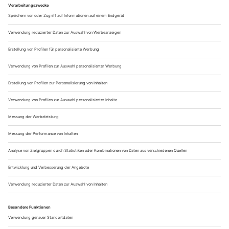
Unsere Motivationssprüche haben dich ganz heiß auf neue
Herausforderungen gemacht? Dann schau dich im
Jochen
Schweizer Onlineshop
nach deinem nächsten Abenteuer um!
Welcher dieser Motivationssprüche spornt dich am meisten
an? Oder hast du ein ganz anderes Mantra, das dir
Motivation zuspricht? Verrat es uns in den Kommentaren.
Wie hilfreich war dieser Beitrag?
Klicke auf die Sterne um zu bewerten!
Durchschnittliche Bewertung
/ 5. Anzahl Bewertungen: