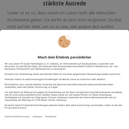
Leider ist es so, dass einem im Leben nicht alle Menschen
Rückenwind geben. Da darfst du eins nicht vergessen: Du bist
nicht auf der Welt, um so zu sein, wie andere dich wollen!
Über ihren Horizont scheinst du schon hinausgewachsen zu
sein, also lass dich bloß nicht abhalten. Widersetze dich der
Phrase T
he Sky Is The Limit
und springe über deinen
Schatten:
Beflügelnder Motivationsspruch: Zeige
denen, die dich fallen sehen wollen, dass du
ohne Flügel fliegen kannst.
Von deinem Flugtalent möchtest du dich aber erst noch
selbst überzeugen? Dann schau Dich bei
unseren
Flugerlebnissen
um. Jetzt wird erlebt!