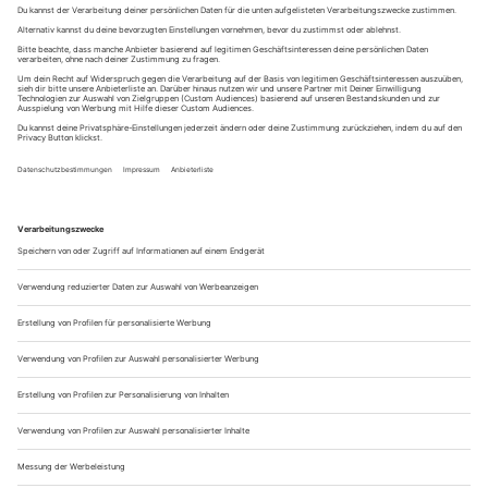
oder Traubenzucker zurückgreifen.
Etwas Proteine
Insgesamt sollten Proteine
circa 12 bis 15 Prozent deiner
täglichen Energiemenge
ausmachen. Auch wenn sie für einen
Halbmarathon nicht sehr relevant sind, kommen sie doch in
deiner Körperstruktur vor – als Bindegewebe, in deinen
Haaren und deinen Muskelfasern. Um diese kleine Menge an
Eiweißen zu dir zu nehmen, empfehlen wir Fleisch von Rind,
Pute und Hähnchen. Außerdem dient frischer Fisch, Eier
sowie Milch und Milchprodukte im allgemeinen, als gute
Proteinquelle.
Eine kleine Prise Fett
Als Energiereserve spielt Fett eine nicht unbedeutende Rolle.
Beachte jedoch für dein Halbmarathon Training,
nicht mehr
als 30 Prozent der täglichen Energie
durch Fett einzunehmen.
Außerdem solltest du nur auf gesunde Fette wie Olivenöl,