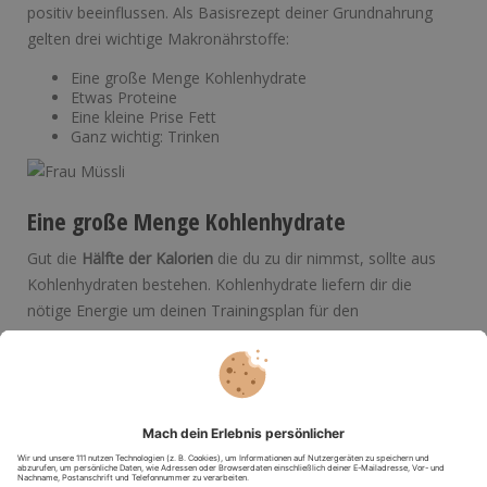
positiv beeinflussen. Als Basisrezept deiner Grundnahrung
gelten drei wichtige Makronährstoffe:
Eine große Menge Kohlenhydrate
Etwas Proteine
Eine kleine Prise Fett
Ganz wichtig: Trinken
Eine große Menge Kohlenhydrate
Gut die
Hälfte der Kalorien
die du zu dir nimmst, sollte aus
Kohlenhydraten bestehen. Kohlenhydrate liefern dir die
nötige Energie um deinen Trainingsplan für den
Halbmarathon umzusetzen. Ideal geeignet sind hierfür die
komplexen Kohlenhydrate. Sie sättigen dich und sind reich an
Vitaminen und Mineralstoffen. Wir empfehlen dir vor allem
Getreideprodukte, Pseudeogetreide wie Quinoa oder
Amarant, Wurzelgemüse und Hülsenfrüchte. Für die nötige
Energie zwischendurch kannst du auf Bananen, Energieriegel