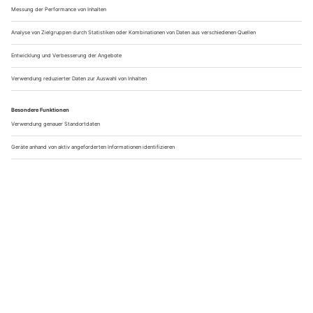
Leinöl oder Kokosöl zurückgreifen. Fettreiche Fische,
Avocados und Nüsse sind ebenfalls sehr gute Fettlieferanten.
Ausreichende Flüssigkeitszufuhr
Eins ist klar, ohne ausreichend Wasser im Körper läuft nichts.
Tatsächlich regelt Wasser deine Körperwärme und dient als
Lösungs- und Transportmittel. Ein Mensch, ohne große
körperliche Betätigung, sollte 1,5 bis 2 Liter Wasser pro Tag
trinken. Wer für einen Halbmarathon trainiert braucht
entsprechend mehr. Ideal ist es, nach deinem Training die
1,5-fache Menge deines Schweißverlustes
durch Trinken
wieder aufzunehmen. Deinen Flüssigkeitsverlust kannst du
dabei ganz leicht berechnen. Hier ein Beispiel: Wiege dich vor
und nach dem Training. 200 g weniger Gewicht bedeuten
circa 200 g Schweißverlust. Das heißt, du solltest mindestens
300 ml Wasser zusätzlich trinken.
Am besten geeignet sind
kohlensäurearme und natriumreiche