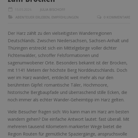
15.05.2026
JULIA BISCHOFF
ABENTEUER ERLEBEN
,
EMPFEHLUNGEN
0 KOMMENTARE
Der Harz zählt zu den vielseitigsten Wanderregionen
Deutschlands. Zwischen Niedersachsen, Sachsen-Anhalt und
Thüringen erstreckt sich ein Mittelgebirge voller dichter
Fichtenwälder, schroffer Felsformationen und
sagenumwobener Orte. Besonders bekannt ist der Brocken,
mit 1141 Metern der höchste Berg Norddeutschlands. Doch
wer im Harz wandert, entdeckt weit mehr als nur den
berühmten Gipfel: romantische Täler, Hochmoore,
historische Bergbaupfade und überraschend stille Ecken, die
noch immer als echter Wander-Geheimtipp im Harz gelten.
Viele Besucher fragen sich: Wo kann man im Harz am besten
wandern gehen? Die einfache Antwort lautet: fast überall. Mit
mehreren tausend Kilometern markierter Wege bietet die
Region Routen für gemütliche Spaziergänge, anspruchsvolle