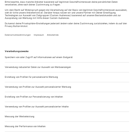
bei längeren Touren ein kleiner Erste-Hilfe-Satz
Gerade im Gipfelbereich kann selbst im Sommer ein kühler
Wind wehen. Deshalb lohnt sich immer eine leichte Jacke im
Rucksack.
Wanderurlaub im Harz: Natur, Geschichte
und viele Touren
Ein Wanderurlaub im Harz lässt sich hervorragend planen,
denn die Region bietet zahlreiche Unterkünfte speziell für
Wanderer – von gemütlichen Pensionen bis zu Berghotels.
Besonders beliebt sind mehrtägige Touren auf
Fernwanderwegen wie dem Harzer Hexenstieg, der quer
durch das Mittelgebirge führt.
Viele Orte bieten außerdem geführte Wanderungen an, etwa
Ranger-Touren im Nationalpark Harz oder thematische
Exkursionen zu Bergbaugeschichte und Naturkunde. Solche
Touren sind ideal, um versteckte Plätze zu entdecken und