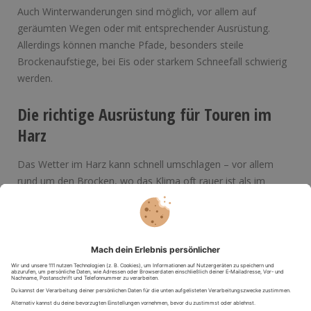
Auch Winterwanderungen sind möglich, vor allem auf
geräumten Wegen oder mit entsprechender Ausrüstung.
Allerdings können manche Pfade, besonders steile
Brockenaufstiege, bei Eis oder starkem Schneefall schwierig
werden.
Die richtige Ausrüstung für Touren im
Harz
Das Wetter im Harz kann schnell umschlagen – vor allem
rund um den Brocken, wo das Klima oft rauer ist als im
Umland. Entsprechend wichtig ist die richtige Vorbereitung.
Zur Grundausrüstung gehören:
feste, wasserdichte Wanderschuhe
wetterfeste Kleidung im Zwiebelschicht-Prinzip
ausreichend Wasser und Verpflegung
Wanderkarte oder eine digitale Brocken-Wanderweg-
Karte