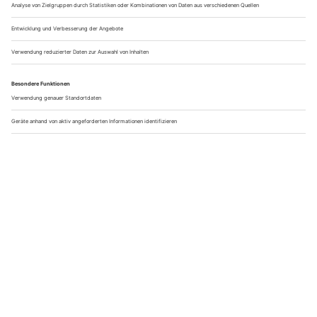
mehr über die Landschaft zu erfahren.
Ein Mittelgebirge voller Wege und
Geschichten
Ob entspannte Rundwanderung, Familienausflug oder
anspruchsvoller Gipfelanstieg: Wandern im Harz bietet eine
enorme Vielfalt. Die Mischung aus mystischer Natur,
historischer Bergbaukultur und gut ausgebauten Wegen
macht das Mittelgebirge zu einem der spannendsten
Wanderziele Deutschlands.
Wer einmal durch die Nebel des Brockens gestiegen ist oder
auf einem stillen Waldpfad einen Sonnenuntergang erlebt
hat, versteht schnell, warum viele Wanderer immer wieder
hierher zurückkehren. Der Harz ist kein einmaliges Ziel –
sondern eine Landschaft, die mit jedem Schritt neue
Geschichten erzählt.