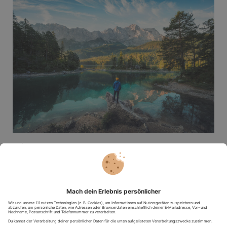
Geheimtipp
: Wer besondere Action auf der Zugspitze sucht,
der kann hier von Januar bis April absolut außergewöhnlich in
einem
Iglu übernachten
!
Die schönsten Ziele in Südbayern
Genauso schön ist das
Wandern am Bodensee
– hier