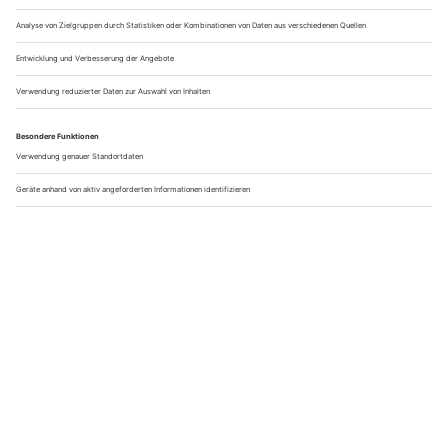
Wanderungen durch das Ostallgäu mit Blick aufs Schloss
Neuschwanstein oder Touren durch das malerische
Tannheimer Tal. Die Kombination aus Kultur, wie urige
Berghütten und traditionsreiche Dörfer, sowie die offene,
weitläufige Natur machen das Wandern hier besonders
authentisch. Wer mehr als nur die Berge bezwingen will, kann
sich beim
Raften
oder
Canyoning
auch anders sportlich
betätigen. Durch seine abwechslungsreiche Landschaft ist
das Allgäu ein beliebtes Reiseziel für einen erholsamen
Kurzurlaub
voller
Unternehmungen
oder ein
romantisches
Wochenende
in unberührter Natur – von blühenden
Almwiesen bis zu klaren Herbstluftblicken über das weite
Voralpenland lässt es sich zu jeder Jahreszeit Wandern im
Allgäu!
Welche Wanderziele muss man in Bayern noch unbedingt
gesehen haben? Wir wünschen dir viel Spaß beim Erkunden