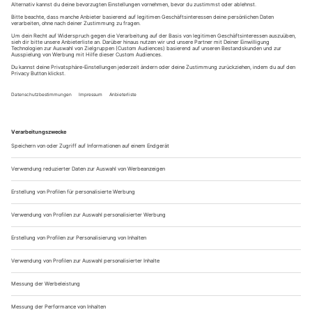
verbringt man gut und gerne auch mal mit einem
Kurzurlaub
am Bodensee
einige Tage am Stück, um das Drei-Länder-Eck
zu erkunden. Zwischen der Schweiz, Österreich und
Deutschland breitet sich das 536 km² große Gewässer aus,
welches – mit etwas Entfernung – von zahlreichen Gipfeln
umgeben ist, von deren Spitzen der Blick auf den See
unbeschreiblich ist. Das Ufer selbst ist eher flach, sodass du
hier auf wunderschönen Rundgängen entlang laufen kannst.
Wenn du zusätzlich etwas unternehmen möchtest, kannst du
dir den Aufenthalt mit spannenden
Aktivitäten
verschönern:
Von leckeren
Weinproben
bis aufregenden
Quadtouren
findet
jeder genau das Richtige für sich!
Wer schon einmal im Süden des Freistaats ist, der sollte mal
ins Allgäu fahren. Die Allgäuer Alpen eignen sich mit ihren
sanft geschwungenen Hügeln, saftig grünen Almen und
markanten Gipfeln sowohl für seichte Touren als auch für
ambitionierte Bergwanderungen. Besonders schön sind