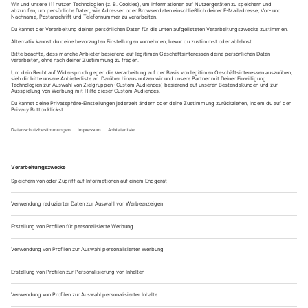
Das Gefühl kennen wir doch alle oder? Es gibt einfach Dinge,
die man irgendwann unbedingt einmal erleben möchte: mit
einem Heißluftballon über die Landschaft schweben, einen
Fallschirmsprung wagen, Polarlichter sehen oder einfach
einen lang...
Jetzt weiterlesen
01.07.2026
Die schönsten Radwege in Deutschland