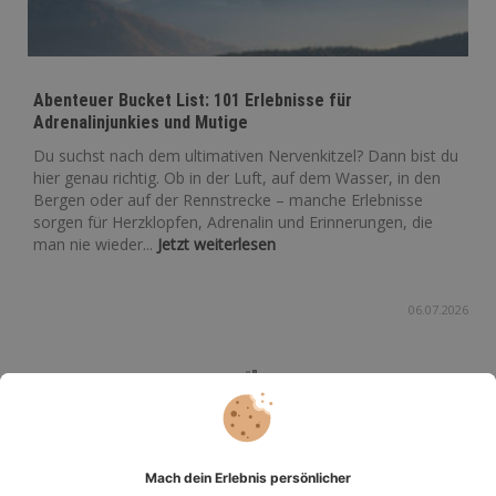
Abenteuer Bucket List: 101 Erlebnisse für
Adrenalinjunkies und Mutige
Du suchst nach dem ultimativen Nervenkitzel? Dann bist du
hier genau richtig. Ob in der Luft, auf dem Wasser, in den
Bergen oder auf der Rennstrecke – manche Erlebnisse
sorgen für Herzklopfen, Adrenalin und Erinnerungen, die
man nie wieder...
Jetzt weiterlesen
06.07.2026
Bucket List: 250 Ideen für Erlebnisse, Abenteuer und
unglaubliche Momente