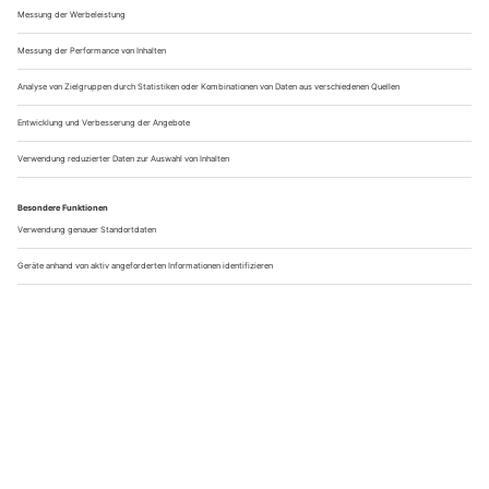
Egal, ob du entspannt mit der Familie radeln möchtest, eine
sportliche Herausforderung suchst oder dich auf ein echtes
Mountainbike-Abenteuer begeben möchtest – Deutschland
bietet unglaublich vielseitige Möglichkeiten, das Land mit
dem Fahrrad...
Jetzt weiterlesen
26.06.2026
Tipps gegen Hitze – erfrischende Abenteuer im Sommer