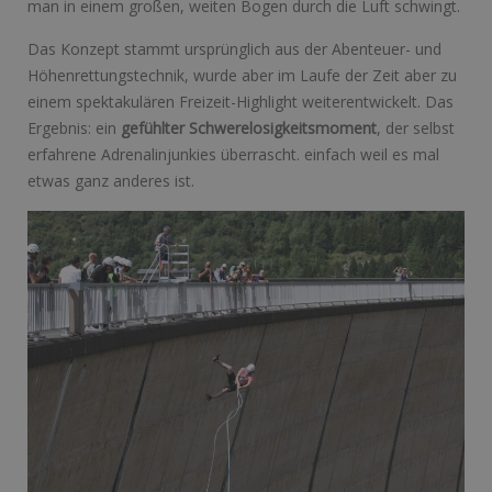
man in einem großen, weiten Bogen durch die Luft schwingt.
Das Konzept stammt ursprünglich aus der Abenteuer- und
Höhenrettungstechnik, wurde aber im Laufe der Zeit aber zu
einem spektakulären Freizeit-Highlight weiterentwickelt. Das
Ergebnis: ein
gefühlter Schwerelosigkeitsmoment
, der selbst
erfahrene Adrenalinjunkies überrascht. einfach weil es mal
etwas ganz anderes ist.