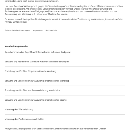
A post shared by Jochen Schweizer Erlebnisse (@jochenschweizer_erlebnisse)
Giant Swing – Das ultimative
Freiheitsgefühl
Der
Giant Swing
ist ein Erlebnis, das man einmal im Leben
probiert haben sollte. Der Mix aus Nervenkitzel,
Grenzerfahrung und dem Gefühl, durch die Luft zu fliegen, ist
einzigartig. Wer bereit ist, sich fallen zu lassen, wird mit
einem Adrenalinschub belohnt, der lange nachwirkt – und
einer Story, die man so schnell nicht vergisst. Aber genug
beschrieben, Zeit es einfach auszuprobieren.
Wie hilfreich war dieser Beitrag?