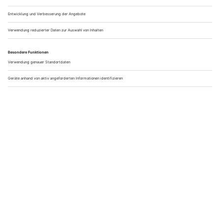
Klicke auf die Sterne um zu bewerten!
Durchschnittliche Bewertung
/ 5. Anzahl Bewertungen:
NÄCHSTER BEITRAG
Was du über Stuntworkshops wissen musst
VORHERIGER BEITRAG
Die spannendsten Wintererlebnisse
Tim Schmidt
Schon am Ende des Artikels angekommen? Macht gar nichts!
Hier gibt's noch viel mehr zu sehen. Schau dich um, fühl dich
wie zuhause. Ich bin Tim, Redakteur dieses Magazins und
immer auf der Suche nach neuen Themen, die dich und euch