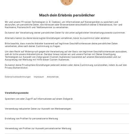
A post shared by Jochen Schweizer Erlebnisse (@jochenschweizer_erlebnisse)
Wo gibt es noch Himmelsleitern?
Neben der Himmelsleiter am Donnerkogel gibt es weitere
imposante Himmelsleitern in den Alpen und darüber hinaus.
Einige Beispiele:
Himmelsleiter am Tegelberg
(Deutschland): Teil des
Tegelberg-Klettersteigs, mit toller Aussicht auf die
bayerischen Alpen.
Himmelsleiter in Zermatt
(Schweiz): Spektakuläre
Klettersteig-Passage am Matterhorn.
Himmelsleiter in Südtirol
: Verschiedene Klettersteige, z.
B. am Heini-Holzer-Klettersteig auf die Ifinger-Spitze.
Jede dieser Himmelsleitern bietet ein unvergessliches Erlebnis
– doch die am Donnerkogel gilt als besonders spektakulär