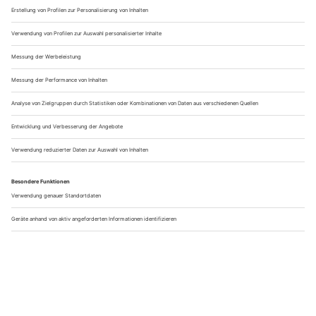
und ist für viele die „Königin der Himmelsleitern“.
Ob als sportliche Herausforderung, für das ultimative Foto
oder einfach nur, um den eigenen Mut zu testen:
Die
Himmelsleiter
am Donnerkogel
ist ein absolutes Top-Ziel für
Abenteuerlustige. Wer den Nervenkitzel sucht und dabei
traumhafte Bergkulissen genießen möchte, ist hier genau
richtig. Und für alle, die nicht genug bekommen: Es gibt noch
viele weitere Himmelsleitern zu entdecken!
Wie hilfreich war dieser Beitrag?
Klicke auf die Sterne um zu bewerten!
Durchschnittliche Bewertung
/ 5. Anzahl Bewertungen: