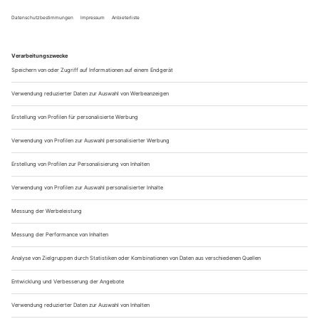
Risikobereitschaft
ist es, die Highlining so einzigartig macht
und Menschen aus aller Welt fasziniert. Während Highliner
schwebend über Abgründe balancieren, wird die Welt um sie
herum still – die Symbiose aus Mut, Technik und mentaler
Stärke ist einfach beeindruckend.
Oft ist nicht nur die Höhe eine Herausforderung, sondern
auch die Länge der Highline.
Die Zukunft des Highlinings
Das Wachstum und die Beliebtheit des Highlinings zeigen,
dass diese Extremsportart noch lange nicht an ihre Grenzen
gestoßen ist. Neue Technologien, leichtere Materialien und
eine zunehmende Professionalisierung ermöglichen es den
Sportlern, immer längere und extremere Highlines zu
bewältigen. Auch die
Highline-Wettkämpfe
nehmen zu: An