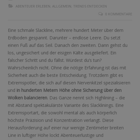
ABENTEUER ERLEBEN
,
ALLGEMEIN
,
TRENDS ENTDECKEN
0 KOMMENTARE
Eine schmale Slackline, mehrere hundert Meter über dem
Erdboden gespannt. Darunter – endlose Leere. Du setzt
einen Fuß auf das Seil. Danach den zweiten. Dann gehst du
los, ungesichert und der eisigen Kälte ausgeliefert. Ein
falscher Schritt und du fällst. Würdest du’s tun?
Wahrscheinlich nicht. Ohne die nötige Erfahrung ist das mit
Sicherheit auch die beste Entscheidung. Trotzdem gibt es
Extremspotler, die sich auf diesen Nervenkitzel spezialisieren
und
in hunderten Metern Höhe ohne Sicherung über den
Wolken balancieren
. Das Ganze nennt sich Highlining – die
mit Abstand spektakulärste Variante des Slacklinings. Eine
Extremsportart, die sowohl mental als auch körperlich
höchste Präzision und Konzentration verlangt. Diese
Herausforderung auf einer nur wenige Zentimeter breiten
Line in luftiger Höhe lockt Abenteuerlustige und