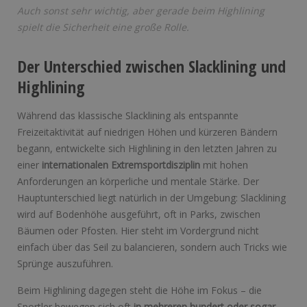
Auch sonst sehr wichtig, aber gerade beim Highlining
spielt die Sicherheit eine große Rolle.
Der Unterschied zwischen Slacklining und
Highlining
Während das klassische Slacklining als entspannte
Freizeitaktivität auf niedrigen Höhen und kürzeren Bändern
begann, entwickelte sich Highlining in den letzten Jahren zu
einer
internationalen Extremsportdisziplin
mit hohen
Anforderungen an körperliche und mentale Stärke. Der
Hauptunterschied liegt natürlich in der Umgebung: Slacklining
wird auf Bodenhöhe ausgeführt, oft in Parks, zwischen
Bäumen oder Pfosten. Hier steht im Vordergrund nicht
einfach über das Seil zu balancieren, sondern auch Tricks wie
Sprünge auszuführen.
Beim Highlining dagegen steht die Höhe im Fokus – die
Sportler bewegen sich oft
in mehreren hundert oder sogar