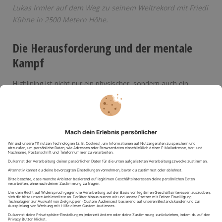
Lukas Irmler auf dem Weg zu seinem Weltrekord mit Friedi
Kühne in 2500 Metern Höhe.
Die Herausforderung und der mentale
Kampf
Highlining ist nicht nur ein physischer, sondern auch ein
enormer mentaler Kampf. Die Konfrontation mit Höhenangst
und der Gedanke an die mögliche Gefahr zu fallen machen es
zu einer Extremsportart, die mental äußerst belastend ist.
Viele Sportler berichten, dass sie vor allem lernen mussten,
ihre innere Ruhe und Konzentration auf dem Band zu finden,
um erfolgreich zu sein. Die
mentale Vorbereitung ist dabei
mindestens genauso wichtig wie die physische
. Meditation
und Atemtechniken helfen Highlinern, ihre Gedanken zu
fokussieren und ruhig zu bleiben, auch wenn sie hunderte
Meter über dem Abgrund balancieren.
Die Verbindung aus
Körperbeherrschung, Konzentration und