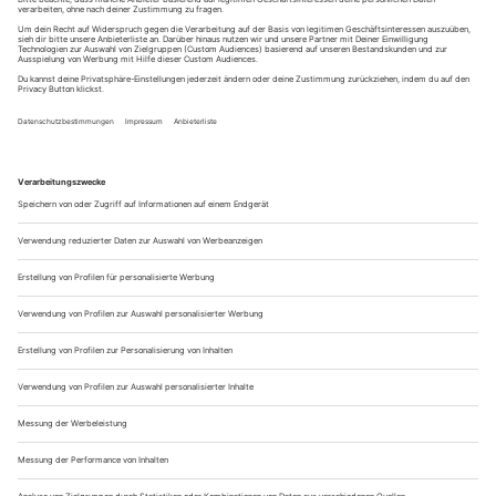
7 außergewöhnliche Aktivitäten Hamburg
Hamburg meine Perle! Neben Speicherstadt,
Elbphilharmonie und dem Hamburger Dom hat die
Hansestadt im Norden Deutschlands einiges zu bieten. Doch
nicht nur für Touristen gibt es viele Aktivitäten in Hamburg,
sondern auch die rund 1,8 Millionen...
Jetzt weiterlesen
23.01.2026