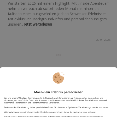
Wir starten 2026 mit einem Highlight: Mit „Inside Abenteuer“
nehmen wir euch ab sofort jeden Monat mit hinter die
Kulissen eines ausgewählten Jochen Schweizer Erlebnisses.
Mit exklusiven Background-Infos und persönlichen Insights
unserer...
Jetzt weiterlesen
27.01.2026
Paragliding: Die 5 besten Orte in Deutschland
Hoch oben über den Wolken schweben und das absolut
berauschende Gefühl der totalen Freiheit spüren. Beim
Paragliden erlebst du echten Nervenkitzel und kommst dabei
in den Genuss atemberaubender Aussichten. Wir stellen dir
unsere 5 besten...
Jetzt weiterlesen
26.01.2026