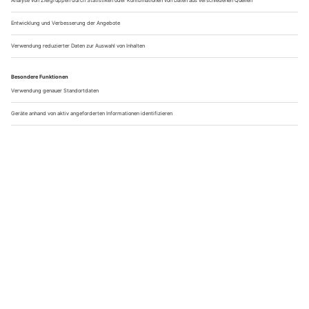
Diese Extremsportarten kann jeder ausprobieren
Dem Alltag entfliehen und spüren wie das Adrenalin durch
die Adern rauscht. Bei diesen 7 aufregenden
Extremsportarten erlebst du den puren Nervenkitzel!
Extremsportarten – Fitness trifft auf Abenteuerlust Ab wann
wird Sport eigentlich zum...
Jetzt weiterlesen
Page 7 of 13
...
5
6
7
8
9
...
JETZT AUSZEIT VOM ALLTAG SICHERN