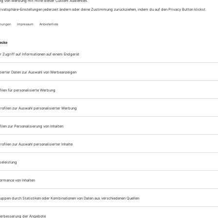
est. Bei
Kurzurlaub & Reisen
mit anderen muss der Einzelne permanen
lben Interessen. In der Konsequenz kürzt du das gemütliche Frühstück
 verzichtest aufs
Kiten
, weil einige Gruppenmitglieder nicht so
ige Chef im Urlaubsring. Heute doch lieber entspannen, statt zu diesem
iger ist: keine Diskussionen!
st du dich völlig auf dich und deine Destination einlassen. Statt i