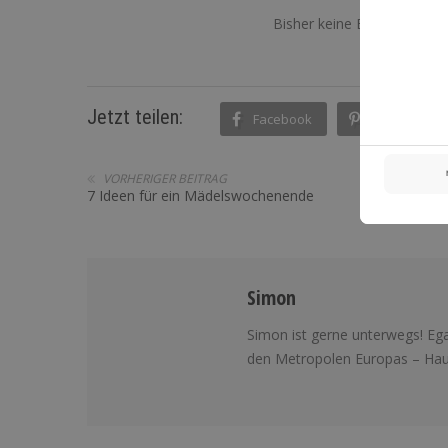
Bisher keine Bewertungen! 
Jetzt teilen:
Facebook
Pinterest
VORHERIGER BEITRAG
7 Ideen für ein Mädelswochenende
Simon
Simon ist gerne unterwegs! Ega
den Metropolen Europas – Haup