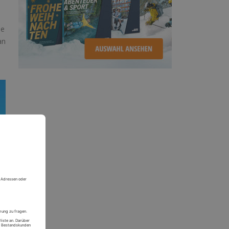
ue
an