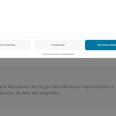
Sei der Erste, der diesen Beitrag bewertet.
NÄCHSTER BEITRAG
Sehenswerte Städte in Deutschland – unsere
unterschätzten Favorit
l ob Aktivurlaub in den Bergen oder kulinarisches Experimentieren in
tsache, die Reise wird ausgefallen.