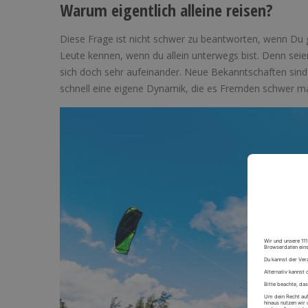
Warum eigentlich alleine reisen?
Diese Frage ist nicht schwer zu beantworten, wenn Du g
Leute kennen, wenn du allein unterwegs bist. Denn seie
sich doch sehr aufeinander. Neue Bekanntschaften sind
schnell eine eigene Dynamik, die es Fremden schwer 