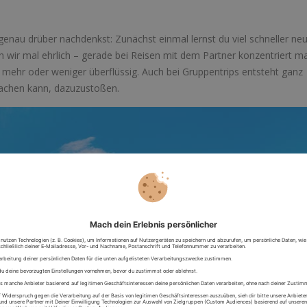
enau drüber nachdenkst: Zunächst einmal lernst du viel schneller ne
n wir mal ehrlich – gerade bei Reisen mit dem Partner konzentriert m
 mehr oder weniger überflüssig. Auch bei Gruppentrips entsteht ganz
machen kann, dazuzustoßen.