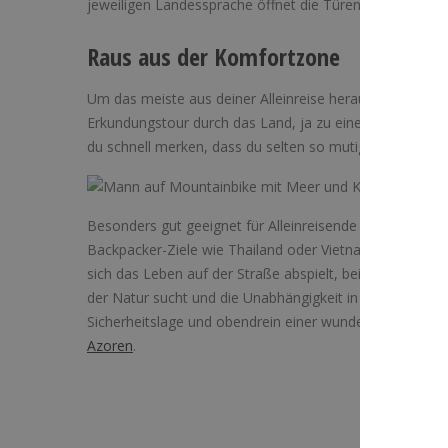
jeweiligen Landessprache öffnet die Türen in die neue W
Raus aus der Komfortzone
Um das meiste aus deiner Alleinreise herauszuholen, g
Erkundungstour durch das Land, ja zu einer Runde Schn
du schnell merken, dass du selten so mutig warst – den
Besonders gut geeignet für Alleinreisende sind Orte, an 
Backpacker-Ziele wie Thailand oder Vietnam. Ideal, um 
sich das Leben auf der Straße abspielt, beispielsweise 
der Natur sucht und die Unabhängigkeit in vollen Zügen 
Sicherheitslage und obendrein einer wunderschönen Lan
Azoren
.
Wie hilfr
Klicke auf 