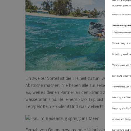
Ein zweiter Vorteil ist die Freiheit zu tun, was du möcht
Abstriche machen. Nie haben alle zur selben Zeit diese
ab, weil es deinen Partner an den Strand zieht. Oder du
wasseraffin sind. Bei einem Solo-Trip bist du der allein
Tempel? Kein Problem! Und was vielleicht noch viel wicht
Fernab von Gruppenzwang oder Urlaubskompromissen kann