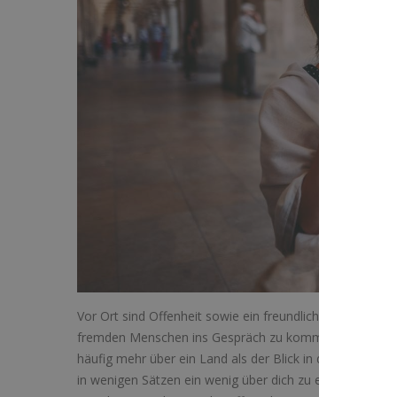
Vor Ort sind Offenheit sowie ein freundliches Lächeln d
fremden Menschen ins Gespräch zu kommen. Setz dich ei
häufig mehr über ein Land als der Blick in den Reisefüh
in wenigen Sätzen ein wenig über dich zu erzählen, um 