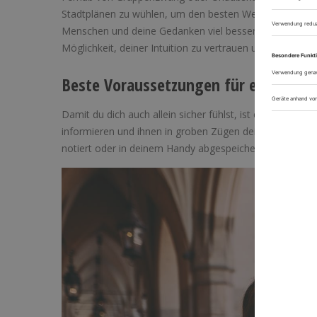
Stadtplänen zu wühlen, um den besten Weg ausfindig zu
Menschen und deine Gedanken viel besser wahr. Spontan
Möglichkeit, deiner Intuition zu vertrauen und abseits 
Beste Voraussetzungen für einen Solo
Damit du dich auch allein sicher fühlst, ist es empfehl
informieren und ihnen in groben Zügen deine Pläne mitzu
notiert oder in deinem Handy abgespeichert haben.