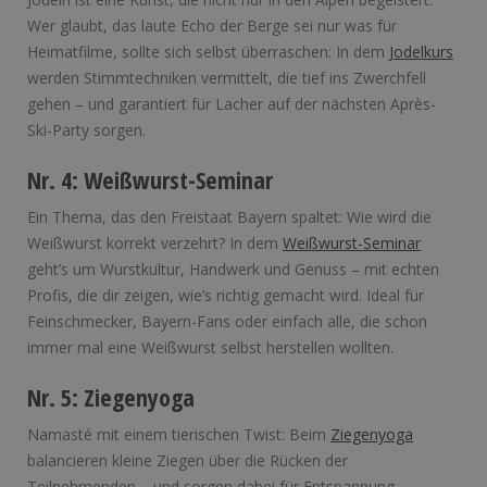
Wer glaubt, das laute Echo der Berge sei nur was für
Heimatfilme, sollte sich selbst überraschen: In dem
Jodelkurs
werden Stimmtechniken vermittelt, die tief ins Zwerchfell
gehen – und garantiert für Lacher auf der nächsten Après-
Ski-Party sorgen.
Nr. 4: Weißwurst-Seminar
Ein Thema, das den Freistaat Bayern spaltet: Wie wird die
Weißwurst korrekt verzehrt? In dem
Weißwurst-Seminar
geht’s um Wurstkultur, Handwerk und Genuss – mit echten
Profis, die dir zeigen, wie’s richtig gemacht wird. Ideal für
Feinschmecker, Bayern-Fans oder einfach alle, die schon
immer mal eine Weißwurst selbst herstellen wollten.
Nr. 5: Ziegenyoga
Namasté mit einem tierischen Twist: Beim
Ziegenyoga
balancieren kleine Ziegen über die Rücken der
Teilnehmenden – und sorgen dabei für Entspannung,