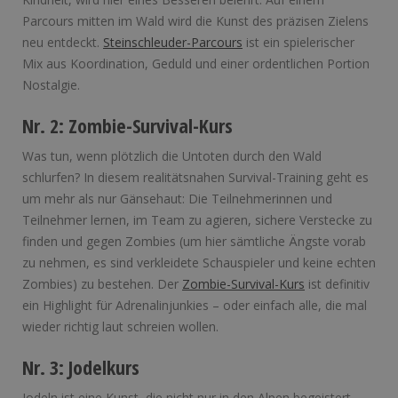
Parcours mitten im Wald wird die Kunst des präzisen Zielens
neu entdeckt.
Steinschleuder-Parcours
ist ein spielerischer
Mix aus Koordination, Geduld und einer ordentlichen Portion
Nostalgie.
Nr. 2: Zombie-Survival-Kurs
Was tun, wenn plötzlich die Untoten durch den Wald
schlurfen? In diesem realitätsnahen Survival-Training geht es
um mehr als nur Gänsehaut: Die Teilnehmerinnen und
Teilnehmer lernen, im Team zu agieren, sichere Verstecke zu
finden und gegen Zombies (um hier sämtliche Ängste vorab
zu nehmen, es sind verkleidete Schauspieler und keine echten
Zombies) zu bestehen. Der
Zombie-Survival-Kurs
ist definitiv
ein Highlight für Adrenalinjunkies – oder einfach alle, die mal
wieder richtig laut schreien wollen.
Nr. 3: Jodelkurs
Jodeln ist eine Kunst, die nicht nur in den Alpen begeistert.