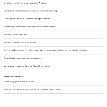
interessieren könnten. Dabei könnt ihr mir gerne helfen. Lasst
mich über die Kommentarfunktion wissen, was euch
interessiert oder bewegt. Aber auch gerne was ich für euch
testen soll, was euch stört oder ihr euch wünscht. Ich mache
das hier für euch, warum also nicht mit euch zusammen?
RELATED POSTS
ALLGEMEIN
ALLGEMEIN
29.07.2026
23.07.2026
Alles was du über die
Die schönsten Wanderungen
Himmelsleiter am
im Herbst