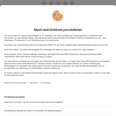
Durchschnittliche Bewertung
/ 5. Anzahl Bewertungen:
NÄCHSTER BEITRAG
Was ist Karneval und warum wird es andauernd gefeiert?
VORHERIGER BEITRAG
Die besten Skigebiete - Entdecke Wintersport neu
Tim Schmidt
Schon am Ende des Artikels angekommen? Macht gar nichts!
Hier gibt's noch viel mehr zu sehen. Schau dich um, fühl dich
wie zuhause. Ich bin Tim, Redakteur dieses Magazins und
immer auf der Suche nach neuen Themen, die dich und euch