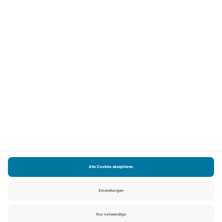
UNTERNEHMEN
Über uns
Presse
Karriere
FAQ
Zum Jochen Schweizer Shop
SERVICE
Kontakt
Newsletter
Impressum
Datenschutz
Cookie Einstellungen
©
Jochen Schweizer GmbH