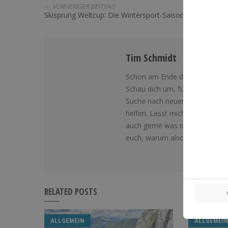
VORHERIGER BEITRAG
Skisprung Weltcup: Die Wintersport-Saison startet jetzt!
Tim Schmidt
Schon am Ende des Artikels an
Schau dich um, fühl dich wie z
Suche nach neuen Themen, die 
helfen. Lasst mich über die K
auch gerne was ich für euch tes
euch, warum also nicht mit e
RELATED POSTS
ALLGEMEIN
ALLGEMEI