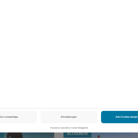
NÄCHSTER BEITRAG
Postapokalypsen-Feeling: Lost Places in Deutschla
gekommen? Macht gar nichts! Hier gibt's noch viel mehr zu sehen.
uhause. Ich bin Tim, Redakteur dieses Magazins und immer auf der
dich und euch interessieren könnten. Dabei könnt ihr mir gerne
ommentarfunktion wissen, was euch interessiert oder bewegt. Aber
ten soll, was euch stört oder ihr euch wünscht. Ich mache das hier fü
uch zusammen?
N
ALLGEMEIN