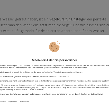
ufs Wasser getraut haben, ist ein
Segelkurs für Einsteiger
der perfekte
 liest man den Wind? Wie setzt man die Segel? Und wie fühlt es sich a
ritt wirst du fit gemacht für deine ersten Abenteuer auf dem Wasser –
hes Erlebnis.
hts Besseres als einen
Hochsee-Segeltörn
. Spüre den Wind im Gesicht
er Skipper kannst du selbst mit anpacken – so nah kommst du der
egeln. Perfekt für alle, die das Leben in seiner wildesten und