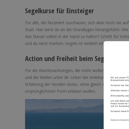
Segelkurse für Einsteiger
Für alle, die fasziniert zuschauen, sich aber noch nie a
Start. Hier wirst du an die Grundlagen herangeführt: Wie
das Steuer selbst in der Hand zu halten? Schritt für Sch
und du wirst merken: Segeln ist wirklich ein unvergesslic
Action und Freiheit beim Segeltörn
Für die Abenteuerlustigen, die mehr wollen, gibt es nic
und die Wellen unter dir. Unter der Anleitung erfahren
Erfahrung der Vendée Globe, ohne gleich die Welt zu ums
ursprünglichsten Form erleben wollen.