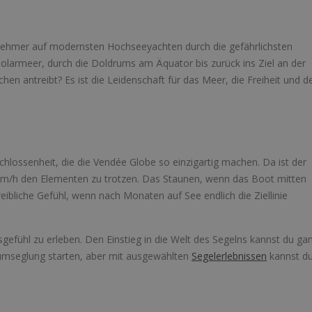
lnehmer auf modernsten Hochseeyachten durch die gefährlichsten
olarmeer, durch die Doldrums am Äquator bis zurück ins Ziel an der
hen antreibt? Es ist die Leidenschaft für das Meer, die Freiheit und d
chlossenheit, die die Vendée Globe so einzigartig machen. Da ist der
 km/h den Elementen zu trotzen. Das Staunen, wenn das Boot mitten
ibliche Gefühl, wenn nach Monaten auf See endlich die Ziellinie
sgefühl zu erleben. Den Einstieg in die Welt des Segelns kannst du ga
ltumseglung starten, aber mit ausgewählten
Segelerlebnissen
kannst d