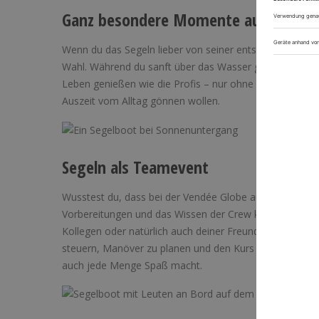
Ganz besondere Momente auf hoher 
Wenn du das Segeln lieber von seiner entspannten Seite
Wahl. Während du sanft über das Wasser gleitest und d
Leben genießen wie die Profis – nur ohne die Strapazen
Auszeit vom Alltag gönnen wollen.
Segeln als Teamevent
Wusstest du, dass bei der Vendée Globe auch das Team h
Vorbereitungen und das Wissen der Crew könnte kein Sk
Kollegen oder natürlich auch deiner Freundesgruppe be
steuern, Manöver zu planen und den Kurs zu halten. Ei
auch jede Menge Spaß macht.