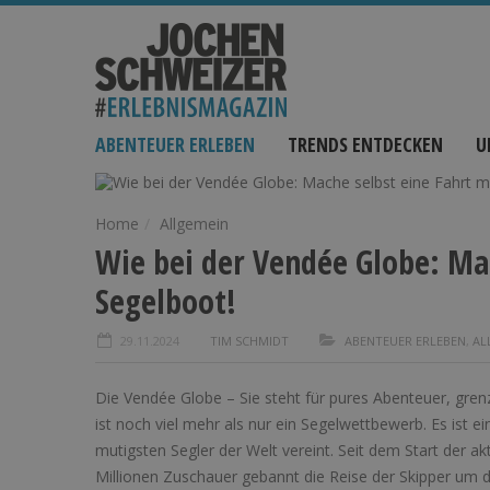
ABENTEUER ERLEBEN
TRENDS ENTDECKEN
U
Home
Allgemein
Wie bei der Vendée Globe: Ma
Segelboot!
29.11.2024
TIM SCHMIDT
ABENTEUER ERLEBEN
,
AL
Die Vendée Globe – Sie steht für pures Abenteuer, gre
ist noch viel mehr als nur ein Segelwettbewerb. Es ist 
mutigsten Segler der Welt vereint. Seit dem Start der a
Millionen Zuschauer gebannt die Reise der Skipper um