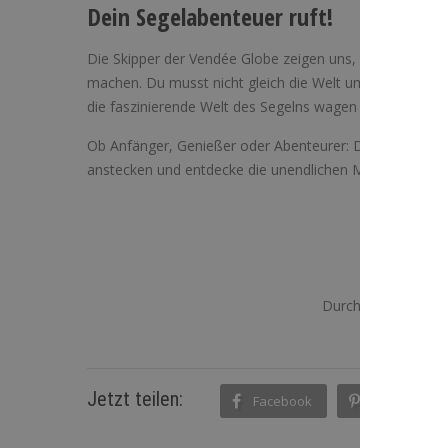
Dein Segelabenteuer ruft!
Die Skipper der Vendée Globe zeigen uns, wie großarti
machen. Du musst nicht gleich die Welt umsegeln, um di
die faszinierende Welt des Segelns wagen – oder, wenn du
Ob Anfänger, Genießer oder Abenteurer: Dein
Segelerle
anstecken und entdecke die unendlichen Möglichkeiten, d
Wie hilfr
Klicke auf 
Durchschnittliche
Jetzt teilen:
Facebook
Pinterest