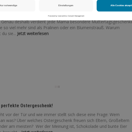
uttertagsgeschenke
nd Superheldinnen – ohne Cape, aber mit unendlicher Geduld, Fürsorg
. Genau deshalb verdient jede Mama besondere Muttertagsgeschenke
ie so viel mehr sind als Pralinen oder ein Blumenstrauß. Warum
du sie...
Jetzt weiterlesen
s perfekte Ostergeschenk!
ht vor der Tür und wie immer stellt sich diese eine Frage: Wem
an was? Über welches Ostergeschenk freuen sich Eltern, Großeltern
inder am meisten? Wer der Meinung ist, Schokolade und bunte Eier