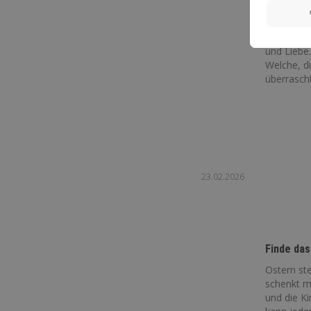
Top 10 M
Mütter si
und Liebe
Welche, d
überrascht 
23.02.2026
Finde da
Ostern ste
schenkt m
und die K