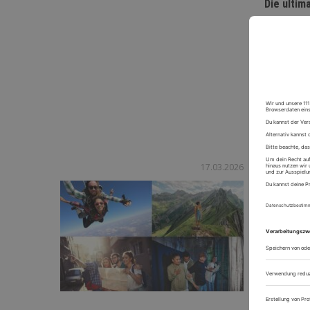
Die ultim
Es ist sog
als materi
die man ge
auf...
Jetzt
Welcher 
17.03.2026
Abenteuer 
dir? Klar 
Angebot wi
Jetzt weit