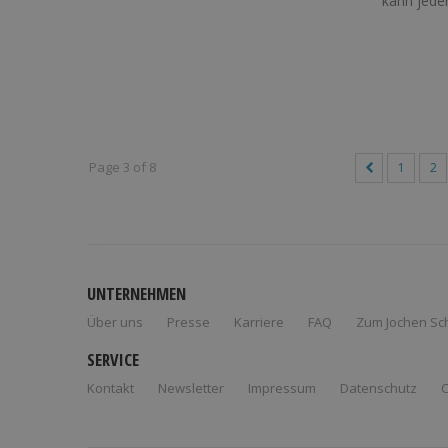
kann jeder
Page 3 of 8
1
2
UNTERNEHMEN
Über uns
Presse
Karriere
FAQ
Zum Jochen Sc
SERVICE
Kontakt
Newsletter
Impressum
Datenschutz
C