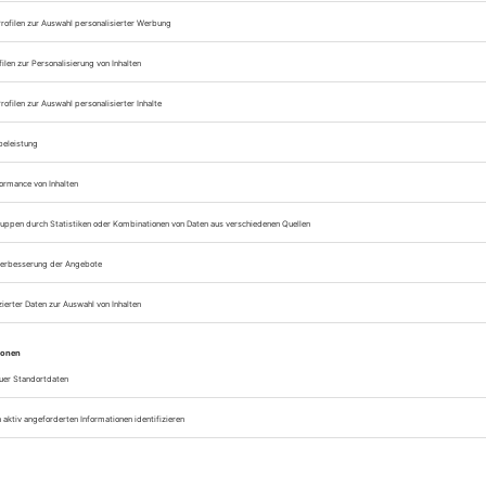
n Dinner Ideen
hlemmerhaften Welt des Genusses gibt es Orte, die nicht nur den
ondern auch die Fantasie verführen. Von der Dunkelheit, die unsere
usfordert, über das romantische Flair eines Candle-Light-Dinners bis
..
Jetzt weiterlesen