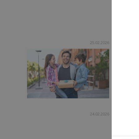
Die perf
25.02.2026
Er ist ein
Kinder zu 
ohne den e
mit...
Jetzt
24.02.2026