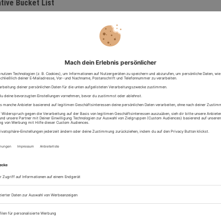
ative Bucket List
ar von Psychologen belegt: Erlebnisse machen nachhaltig glücklicher,
elle Dinge. Eine Bucket List ist mehr als nur eine Sammlung "Dingen,
rne mal tun würde" – sie hilft dabei, die wirklich wichtigen Dinge nich
 weiterlesen
Abenteuer-Typ bist du?
liegt in deiner DNA – aber welche Art von Abenteuer passt wirklich z
gibt's da einiges, das dich reizt. Aber wie sollst du bei diesem großen
ssen, was dir den ultimativen Kick gibt? Finden wir's doch einfach...
erlesen