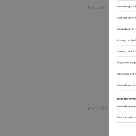
03.03.2026
Die beste
In der sc
Gaumen, s
Sinne hera
hin zu den.
02.03.2026