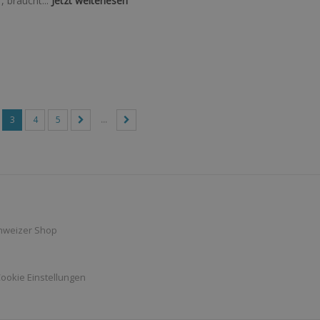
, braucht...
Jetzt weiterlesen
3
4
5
...
hweizer Shop
ookie Einstellungen