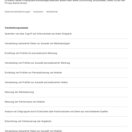
Deutschland bietet zahlreiche Abenteuer wie Bungee
Jumping, Paragliding, Canyoning, Wildwasser-Rafting,
Fallschirmspringen und Offroad-Touren.
Welche Bucket-List-Ideen eignen sich für
Paare?
Besonders beliebt sind Ballonfahrten, Wellness-
Wochenenden, Schlosshotels, romantische Kurzreisen und
gemeinsame Outdoor-Abenteuer.
Muss man für außergewöhnliche Erlebnisse
ins Ausland reisen?
Nein. Deutschland bietet eine enorme Vielfalt an einzigartigen
Erlebnissen – von den Alpen bis zur Nordsee, von
Rennstrecken bis zu Baumhäusern.
Die schönsten Erinnerungen entstehen
durch Erlebnisse