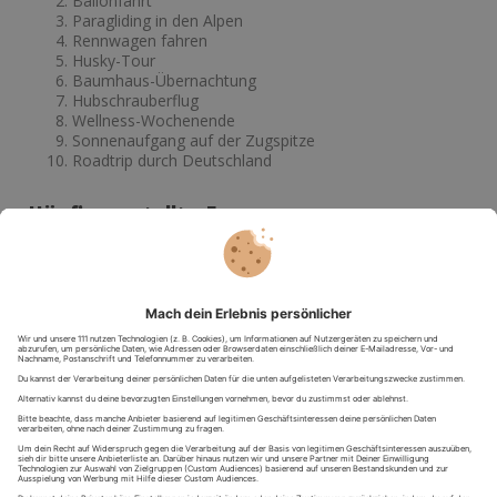
Ballonfahrt
Paragliding in den Alpen
Rennwagen fahren
Husky-Tour
Baumhaus-Übernachtung
Hubschrauberflug
Wellness-Wochenende
Sonnenaufgang auf der Zugspitze
Roadtrip durch Deutschland
Häufig gestellte Fragen
Was sind die beliebtesten Bucket-List-
Erlebnisse in Deutschland?
Zu den beliebtesten Erlebnissen gehören Fallschirmsprünge,
Ballonfahrten, Hubschrauberflüge, Rennwagenfahrten,
Husky-Touren und außergewöhnliche Übernachtungen.
Welche Abenteuer kann man in Deutschland
erleben?