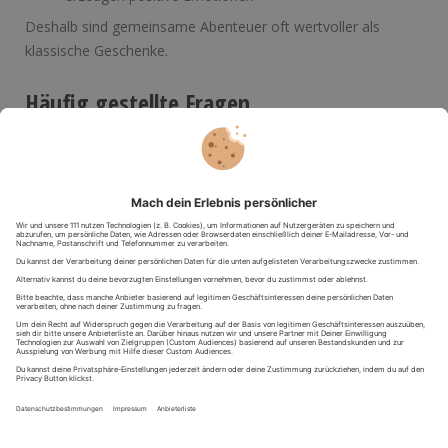
Deshalb sind gemeinsame Abenteuer oft wertvoller als
klassische Geschenke.
Häufig gestellte Fragen
Was gehört auf eine Bucket List für Paare?
Auf eine Paar-Bucket-List gehören romantische Erlebnisse,
Abenteuer, Reisen, gemeinsame Herausforderungen und
besondere Erinnerungen, die man zusammen erleben
möchte.
Welche Erlebnisse eignen sich für Paare?
Besonders beliebt sind Ballonfahrten, Wellness-
Wochenenden, Hubschrauberflüge, Fallschirmsprünge,
Kurzreisen, Baumhaus-Übernachtungen und kulinarische
Erlebnisse.