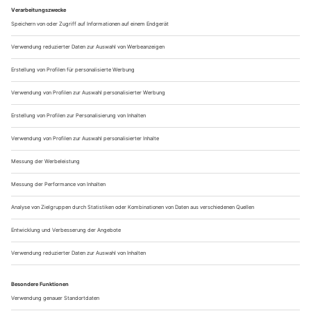
Was sind außergewöhnliche
Unternehmungen für Paare?
Außergewöhnliche Aktivitäten für Paare sind beispielsweise
Fallschirmspringen, Paragliding, Rennwagen fahren, Husky-
Touren, Glamping oder ein exklusiver Helikopterflug.
Warum sind gemeinsame Erlebnisse wichtig?
Gemeinsame Erlebnisse schaffen Erinnerungen, stärken die
Bindung und sorgen für neue Impulse in der Beziehung.
Die schönsten Erinnerungen erlebt man
gemeinsam
Die wertvollsten Momente einer Beziehung lassen sich nicht
verpacken. Sie entstehen dann, wenn man gemeinsam lacht,
staunt, Herausforderungen meistert und neue Abenteuer
erlebt. Eine
Bucket List
für Paare ist deshalb viel mehr als
eine Liste. Sie ist eine Sammlung von Erinnerungen, die noch